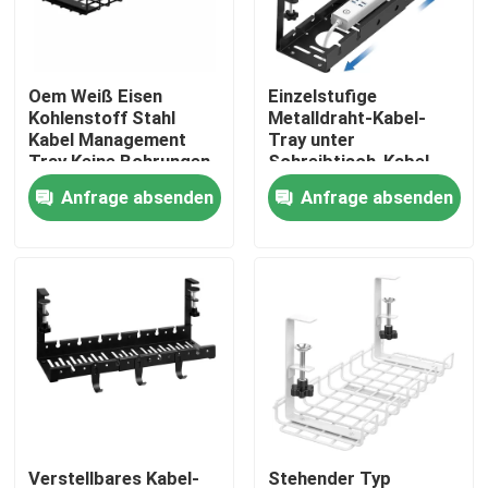
Über uns
Oem Weiß Eisen
Einzelstufige
Kohlenstoff Stahl
Metalldraht-Kabel-
Fabrik Tour
Kabel Management
Tray unter
Tray Keine Bohrungen
Schreibtisch-Kabel-
unter dem
Management für Büro
Anfrage absenden
Anfrage absenden
Qualitätskontrolle
Schreibtisch
und Zuhause
Kontakt
Referenzen
Teile für Metallhardware
Aufbewahrungsorganisierer für zu Hause
Verstellbares Kabel-
Stehender Typ