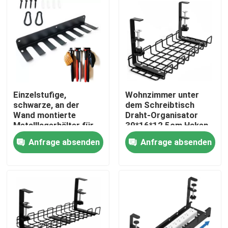
Einzelstufige,
Wohnzimmer unter
schwarze, an der
dem Schreibtisch
Wand montierte
Draht-Organisator
Metalllagerhälter für
39*16*12,5cm Haken
die Organisation von
Typ Regal Flexibel
Anfrage absenden
Anfrage absenden
Unterhaltungsstätten
Startseite
Produkte
Videos