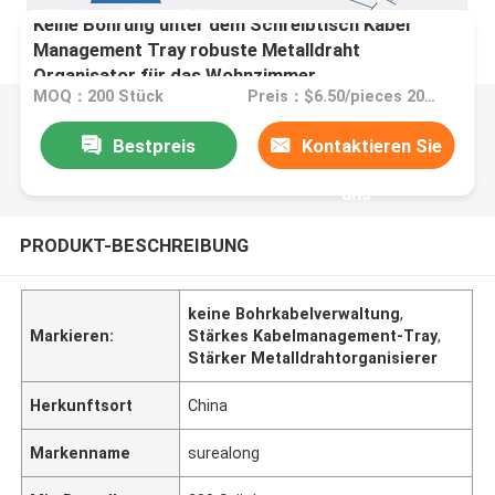
Keine Bohrung unter dem Schreibtisch Kabel
Management Tray robuste Metalldraht
Organisator für das Wohnzimmer
MOQ：200 Stück
Preis：$6.50/pieces 200-499 pieces
Bestpreis
Kontaktieren Sie
uns
PRODUKT-BESCHREIBUNG
keine Bohrkabelverwaltung
,
Markieren:
Stärkes Kabelmanagement-Tray
,
Stärker Metalldrahtorganisierer
Herkunftsort
China
Markenname
surealong