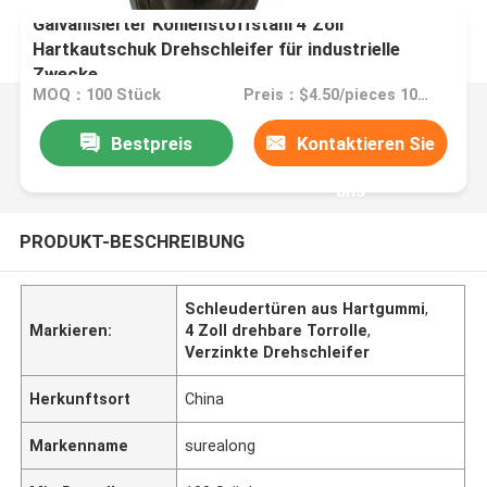
Galvanisierter Kohlenstoffstahl 4 Zoll
Hartkautschuk Drehschleifer für industrielle
Zwecke
MOQ：100 Stück
Preis：$4.50/pieces 100-999 pieces
Bestpreis
Kontaktieren Sie
uns
PRODUKT-BESCHREIBUNG
Schleudertüren aus Hartgummi
,
Markieren:
4 Zoll drehbare Torrolle
,
Verzinkte Drehschleifer
Herkunftsort
China
Markenname
surealong