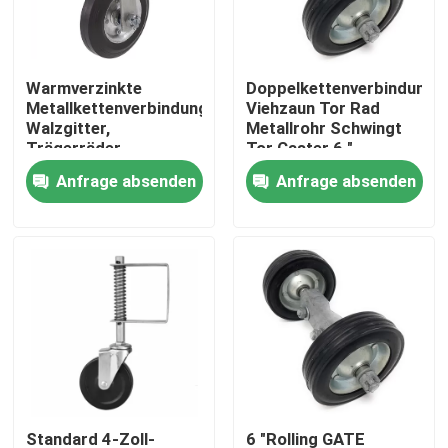
Über uns
Warmverzinkte
Doppelkettenverbindung
Metallkettenverbindungszaun,
Viehzaun Tor Rad
Fabrik Tour
Walzgitter,
Metallrohr Schwingt
Trägerräder
Tor Caster 6 "
Anfrage absenden
Anfrage absenden
Qualitätskontrolle
Kontakt
Referenzen
Teile für Metallhardware
Aufbewahrungsorganisierer für zu Hause
Standard 4-Zoll-
6 "Rolling GATE