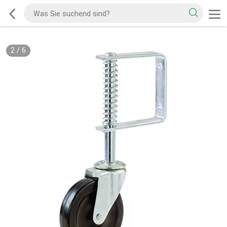
2
/
6