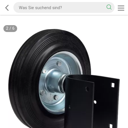
2
/
6