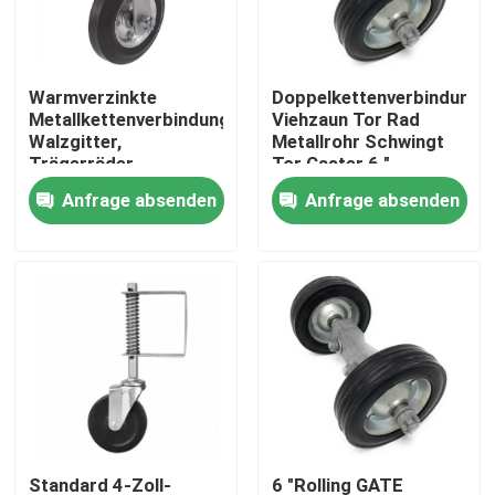
Über uns
Warmverzinkte
Doppelkettenverbindung
Metallkettenverbindungszaun,
Viehzaun Tor Rad
Fabrik Tour
Walzgitter,
Metallrohr Schwingt
Trägerräder
Tor Caster 6 "
Anfrage absenden
Anfrage absenden
Qualitätskontrolle
Kontakt
Referenzen
Teile für Metallhardware
Aufbewahrungsorganisierer für zu Hause
Standard 4-Zoll-
6 "Rolling GATE